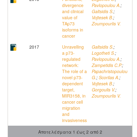
divergence
Pavlopoulou A.
;
and clinical
Galtsidis S.
;
value of
Vojtesek B.
;
TAp73
Zoumpourlis V.
isoforms in
cancer
2017
Unravelling
Galtsidis S.
;
a p73-
Logotheti S.
;
regulated
Pavlopoulou A.
;
network:
Zampetidis C.P.
;
The role of a
Papachristopoulou
novel p73-
G.
;
Scorilas A.
;
dependent
Vojtesek B.
;
target,
Gorgoulis V.
;
MIR3158, in
Zoumpourlis V.
cancer cell
migration
and
invasiveness
Αποτελέσματα 1 έως 2 από 2