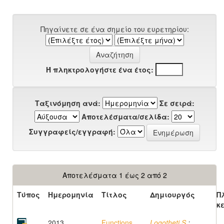
Πηγαίνετε σε ένα σημείο του ευρετηρίου:
Ή πληκτρολογήστε ένα έτος:
Ταξινόμηση ανά:
Σε σειρά:
Αποτελέσματα/σελίδα:
Συγγραφείς/εγγραφή:
Αποτελέσματα 1 έως 2 από 2
Τύπος
Ημερομηνία
Τίτλος
Δημιουργός
Π
κ
2013
Functions,
Logotheti S.
;