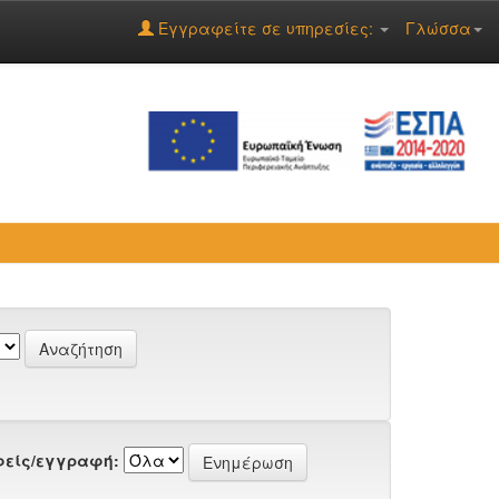
Εγγραφείτε σε υπηρεσίες:
Γλώσσα
είς/εγγραφή: