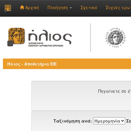
Αρχική
Πλοήγηση
Σχετικά
Συχνές ερω
Skip
navigation
Ήλιος - Αποθετήριο ΕΙΕ
Πηγαίνετε σε έ
Ταξινόμηση ανά:
Σε