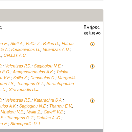
ς
Πλήρες
κείμενο
u E.
;
Stefi A.
;
Kollia Z.
;
Palles D.
;
Petrou
la A.
;
Koukouvinos G.
;
Velentzas A.D.
;
.
;
Cefalas A.C.
D.
;
Velentzas P.D.
;
Sagioglou N.E.
;
u E.G.
;
Anagnostopoulos A.K.
;
Tsioka
u V.E.
;
Kollia Z.
;
Consoulas C.
;
Margaritis
eri I.S.
;
Tsangaris G.T.
;
Sarantopoulou
.-C.
;
Stravopodis D.J.
D.
;
Velentzas P.D.
;
Katarachia S.A.
;
ulos A.K.
;
Sagioglou N.E.
;
Thanou E.V.
;
;
Mpakou V.E.
;
Kollia Z.
;
Gavriil V.E.
;
.S.
;
Tsangaris G.T.
;
Cefalas A.-C.
;
u E.
;
Stravopodis D.J.