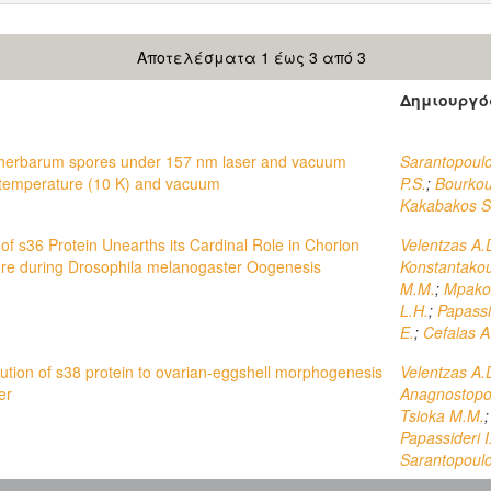
Αποτελέσματα 1 έως 3 από 3
Δημιουργό
m herbarum spores under 157 nm laser and vacuum
Sarantopoulo
low temperature (10 K) and vacuum
P.S.
;
Bourkou
Kakabakos S
f s36 Protein Unearths its Cardinal Role in Chorion
Velentzas A.
ure during Drosophila melanogaster Oogenesis
Konstantako
M.M.
;
Mpako
L.H.
;
Papassid
E.
;
Cefalas A
ution of s38 protein to ovarian-eggshell morphogenesis
Velentzas A.
er
Anagnostopo
Tsioka M.M.
Papassideri I
Sarantopoulo