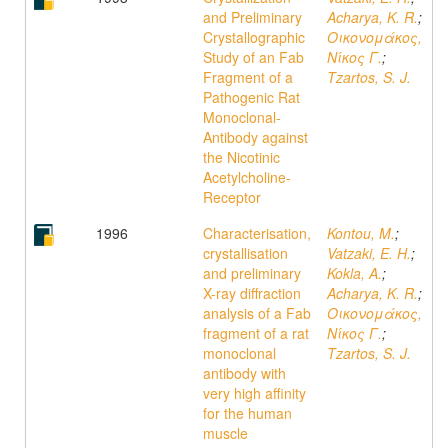
and Preliminary
Acharya, K. R.
;
Crystallographic
Οικονομάκος,
Study of an Fab
Νίκος Γ.
;
Fragment of a
Tzartos, S. J.
Pathogenic Rat
Monoclonal-
Antibody against
the Nicotinic
Acetylcholine-
Receptor
1996
Characterisation,
Kontou, M.
;
crystallisation
Vatzaki, E. H.
;
and preliminary
Kokla, A.
;
X-ray diffraction
Acharya, K. R.
;
analysis of a Fab
Οικονομάκος,
fragment of a rat
Νίκος Γ.
;
monoclonal
Tzartos, S. J.
antibody with
very high affinity
for the human
muscle