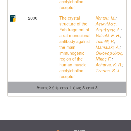
acetylcholine
receptor
2000
The crystal
Kontou, M.
;
structure of the
Λεωνίδας,
Fab fragment of
Δημήτρης Δ.
;
a rat monoclonal
Vatzaki, E. H.
;
antibody against
Tsantili, P.
;
the main
Mamalaki, A.
;
immunogenic
Οικονομάκος,
region of the
Νίκος Γ.
;
human muscle
Acharya, K. R.
;
acetylcholine
Tzartos, S. J.
receptor
Αποτελέσματα 1 έως 3 από 3