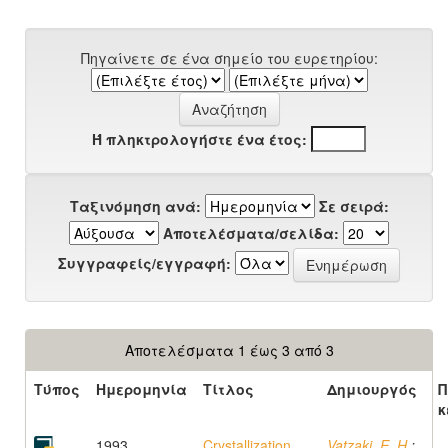
Πηγαίνετε σε ένα σημείο του ευρετηρίου:
Ή πληκτρολογήστε ένα έτος:
Ταξινόμηση ανά:
Σε σειρά:
Αποτελέσματα/σελίδα:
Συγγραφείς/εγγραφή:
Αποτελέσματα 1 έως 3 από 3
Τύπος
Ημερομηνία
Τίτλος
Δημιουργός
Π
κ
1993
Crystallization
Vatzaki, E. H.
;