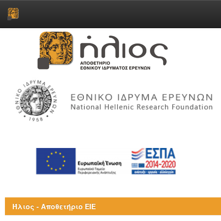
Skip
navigation
Ήλιος - Αποθετήριο ΕΙΕ