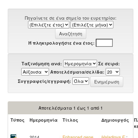
Πηγαίνετε σε ένα σημείο του ευρετηρίου:
Ή πληκτρολογήστε ένα έτος:
Ταξινόμηση ανά:
Σε σειρά:
Αποτελέσματα/σελίδα:
Συγγραφείς/εγγραφή:
Αποτελέσματα 1 έως 1 από 1
Τύπος
Ημερομηνία
Τίτλος
Δημιουργός
Π
κ
2014
Enhanced gene
Haladjova E.
;