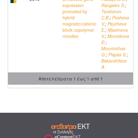
expression
Rangelov S.
;
promoted by
Tsvetanov
hybrid
C.B.
;
Posheva
magnetic/cationic
V.
;
Peycheva
block copolymer
E.
;
Maximova
micelles
V.
;
Momekova
D.
;
Mountrichas
G.
;
Pispas S.
;
Bakandritsos
A.
Αποτελέσματα 1 έως 1 από 1