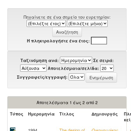
Πηγαίνετε σε ένα σημείο του ευρετηρίου:
Ή πληκτρολογήστε ένα έτος:
Ταξινόμηση ανά:
Σε σειρά:
Αποτελέσματα/σελίδα:
Συγγραφείς/εγγραφή:
Αποτελέσματα 1 έως 2 από 2
Τύπος
Ημερομηνία
Τίτλος
Δημιουργός
Πλ
κε
1994
The design of
Οικονομάκος,