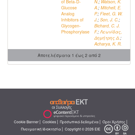
of Beta-D-
N.
;
Watson, K.
Glucose
A.
;
Mitchell, E.
Analog
P.
;
Fleet, G. W.
Inhibitors of
J.
;
Son, J. C.
;
Glycogen-
Bichard, C. J.
Phosphorylase
F.
;
Λεωνίδας,
Δημήτρης Δ.
;
Acharya, K. R.
Αποτελέσματα 1 έως 2 από 2
|
|
|
|
Cookie Banner
Cookies
Προσωπικά δεδομένα
Όροι Χρήσης
|
Πνευματική Ιδιοκτησία
Copyright © 2026 ΕΙΕ