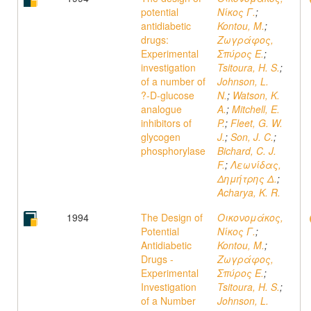
potential
Νίκος Γ.
;
antidiabetic
Kontou, M.
;
drugs:
Ζωγράφος,
Experimental
Σπύρος Ε.
;
investigation
Tsitoura, H. S.
;
of a number of
Johnson, L.
?-D-glucose
N.
;
Watson, K.
analogue
A.
;
Mitchell, E.
inhibitors of
P.
;
Fleet, G. W.
glycogen
J.
;
Son, J. C.
;
phosphorylase
Bichard, C. J.
F.
;
Λεωνίδας,
Δημήτρης Δ.
;
Acharya, K. R.
1994
The Design of
Οικονομάκος,
Potential
Νίκος Γ.
;
Antidiabetic
Kontou, M.
;
Drugs -
Ζωγράφος,
Experimental
Σπύρος Ε.
;
Investigation
Tsitoura, H. S.
;
of a Number
Johnson, L.