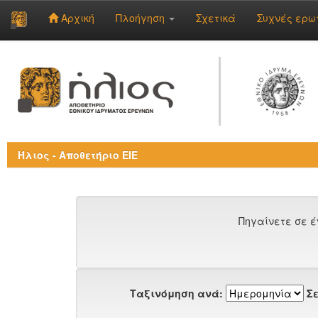
Αρχική
Πλοήγηση
Σχετικά
Συχνές ερω
Skip
navigation
Ήλιος - Αποθετήριο ΕΙΕ
Πηγαίνετε σε έ
Ταξινόμηση ανά:
Σε