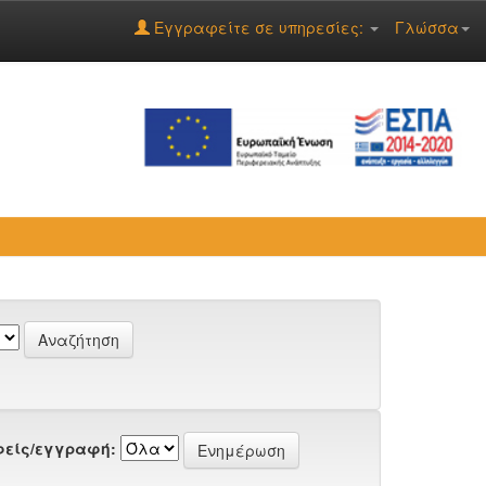
Εγγραφείτε σε υπηρεσίες:
Γλώσσα
είς/εγγραφή: