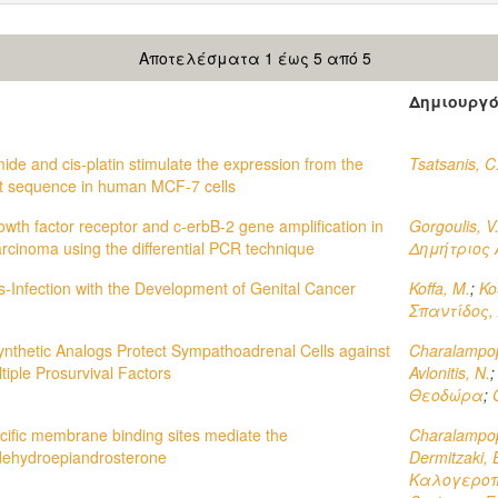
Αποτελέσματα 1 έως 5 από 5
Δημιουργ
de and cis-platin stimulate the expression from the
Tsatsanis, C
at sequence in human MCF-7 cells
owth factor receptor and c-erbB-2 gene amplification in
Gorgoulis, V
carcinoma using the differential PCR technique
Δημήτριος 
s-Infection with the Development of Genital Cancer
Koffa, M.
;
Ko
Σπαντίδος,
nthetic Analogs Protect Sympathoadrenal Cells against
Charalampop
tiple Prosurvival Factors
Avlonitis, N.
Θεοδώρα
;
cific membrane binding sites mediate the
Charalampop
f dehydroepiandrosterone
Dermitzaki, 
Καλογεροπ