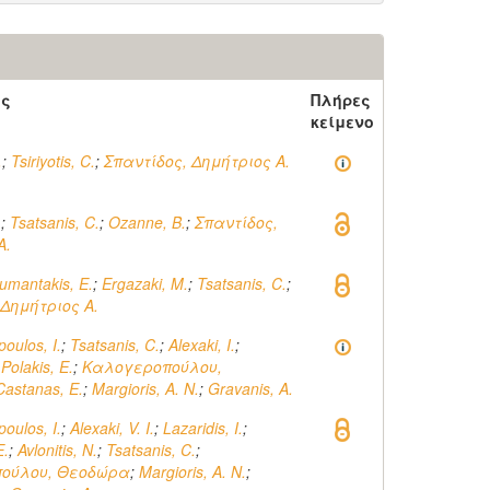
ός
Πλήρες
κείμενο
.
;
Tsiriyotis, C.
;
Σπαντίδος, Δημήτριος Α.
.
;
Tsatsanis, C.
;
Ozanne, B.
;
Σπαντίδος,
Α.
umantakis, E.
;
Ergazaki, M.
;
Tsatsanis, C.
;
 Δημήτριος Α.
oulos, I.
;
Tsatsanis, C.
;
Alexaki, I.
;
;
Polakis, E.
;
Καλογεροπούλου,
Castanas, E.
;
Margioris, A. N.
;
Gravanis, A.
oulos, I.
;
Alexaki, V. I.
;
Lazaridis, I.
;
E.
;
Avlonitis, N.
;
Tsatsanis, C.
;
ούλου, Θεοδώρα
;
Margioris, A. N.
;