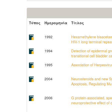
Τύπος
Ημερομηνία
Τίτλος
1992
Hexamethylene bisacetami
HIV-1 long terminal repe
1994
Detection of epidermal gr
transitional cell bladder 
1995
Association of Herpesviru
2004
Neurosteroids and new Sy
Apoptosis, Regulating Mul
2006
G protein-associated, spe
neuroprotective effect o