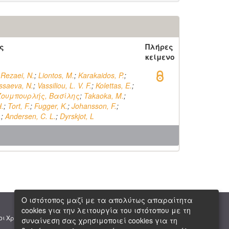
ς
Πλήρες
κείμενο
;
Rezaei, N.
;
Liontos, M.
;
Karakaidos, P.
;
Issaeva, N.
;
Vassiliou, L. V. F.
;
Kolettas, E.
;
Ζουμπουρλής, Βασίλης
;
Takaoka, M.
;
.
;
Tort, F.
;
Fugger, K.
;
Johansson, F.
;
.
;
Andersen, C. L.
;
Dyrskjot, L
Ο ιστότοπος μαζί με τα απολύτως απαραίτητα
cookies για την λειτουργία του ιστότοπου με τη
|
|
οι Χρήσης
Πνευματική Ιδιοκτησία
Copyright © 2026 ΕΙΕ
συναίνεση σας χρησιμοποιεί cookies για τη