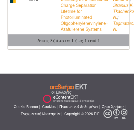
Charge Separation
Stranius K.
Lifetime for
Tkachenko
Photoilluminated
N.
;
Oligophenylenevinylene–
Tagmatarc
Azafullerene Systems
N.
Αποτελέσματα 1 έως 1 από 1
|
|
|
|
Cookie Banner
Cookies
Προσωπικά δεδομένα
Όροι Χρήσης
|
Πνευματική Ιδιοκτησία
Copyright © 2026 ΕΙΕ