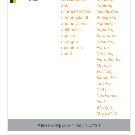
and
Eugene
;
characterization
Pechtelidou,
of monoclonal
Anastasia
;
and polyclonal
Papalexi,
antibodies
Eugenia
;
against
Karandrea,
estrogen
Despoina
;
receptors α
Petrou,
and β
Christos
;
Florentin, Ida
;
Magafa,
Vassiliki
;
Kitraki, Efi
;
Tiniakos,
D.G.
;
Cordopatis,
Paul
;
Αλέξης,
Μιχαήλ Ν.
Αποτελέσματα 1 έως 1 από 1