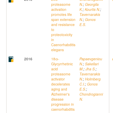
proteasome
N.
;
Georgila
activation
K.
;
Kourtis N.
;
promotes life
Tavernarakis
span extension
N.
;
Gonos
and resistance
E.S.
to
proteotoxicity
in
Caenorhabditis
elegans
2016
18α-
Papaevgeniou
Glycyrrhetinic
N.
;
Sakellari
acid
M.
;
Jha S.
;
proteasome
Tavernarakis
activator
N.
;
Holmberg
decelerates
C.I.
;
Gonos
aging and
E.S.
;
Alzheimer's
Chondrogianni
disease
N.
progression in
caenorhabditis