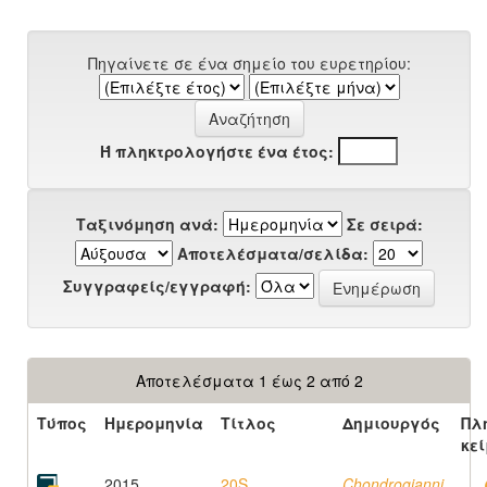
Πηγαίνετε σε ένα σημείο του ευρετηρίου:
Ή πληκτρολογήστε ένα έτος:
Ταξινόμηση ανά:
Σε σειρά:
Αποτελέσματα/σελίδα:
Συγγραφείς/εγγραφή:
Αποτελέσματα 1 έως 2 από 2
Τύπος
Ημερομηνία
Τίτλος
Δημιουργός
Πλ
κε
2015
20S
Chondrogianni