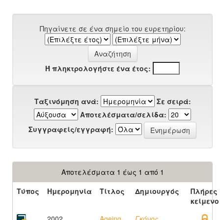
Πηγαίνετε σε ένα σημείο του ευρετηρίου:
Ή πληκτρολογήστε ένα έτος:
Ταξινόμηση ανά:
Σε σειρά:
Αποτελέσματα/σελίδα:
Συγγραφείς/εγγραφή:
Αποτελέσματα 1 έως 1 από 1
Τύπος
Ημερομηνία
Τίτλος
Δημιουργός
Πλήρες
κείμενο
2002
Ageing
Γκόνος,