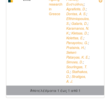
research
Ευστάθιος
;
in
Agrafiotis, D.
;
Greece
Dontas, A. S.
;
Efthimiopoulos,
S.
;
Galaris, D.
;
Karamanos, N.
K.
;
Kletsas, D.
;
Kolettas, E.
;
Panayotou, G.
;
Pratsinis, H.
;
Sekeri-
Pataryas, K. E.
;
Simoes, D.
;
Sourlingas, T.
G.
;
Stathakos,
D.
;
Stratigos,
A. J.
Αποτελέσματα 1 έως 1 από 1