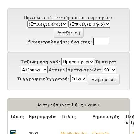
Πηγαίνετε σε ένα σημείο του ευρετηρίου:
Ή πληκτρολογήστε ένα έτος:
Ταξινόμηση ανά:
Σε σειρά:
Αποτελέσματα/σελίδα:
Συγγραφείς/εγγραφή:
Αποτελέσματα 1 έως 1 από 1
Τύπος
Ημερομηνία
Τίτλος
Δημιουργός
Πλ
κεί
2002
Monitoring for
Πλέτσα,