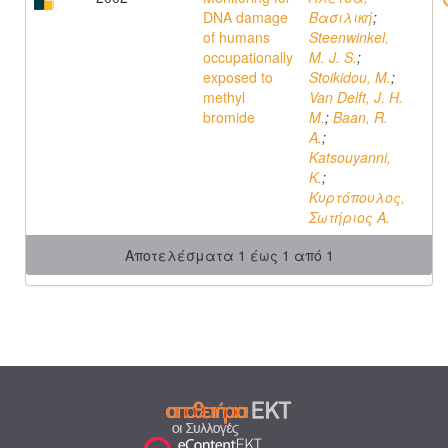
DNA damage
Βασιλική
;
of humans
Steenwinkel,
occupationally
M. J. S.
;
exposed to
Stoikidou, M.
;
methyl
Van Delft, J. H.
bromide
M.
;
Baan, R.
A.
;
Katsouyanni,
K.
;
Κυρτόπουλος,
Σωτήριος Α.
Αποτελέσματα 1 έως 1 από 1