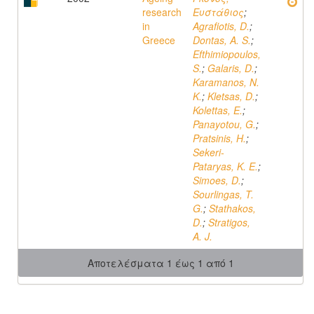
research
Ευστάθιος
;
in
Agrafiotis, D.
;
Greece
Dontas, A. S.
;
Efthimiopoulos,
S.
;
Galaris, D.
;
Karamanos, N.
K.
;
Kletsas, D.
;
Kolettas, E.
;
Panayotou, G.
;
Pratsinis, H.
;
Sekeri-
Pataryas, K. E.
;
Simoes, D.
;
Sourlingas, T.
G.
;
Stathakos,
D.
;
Stratigos,
A. J.
Αποτελέσματα 1 έως 1 από 1