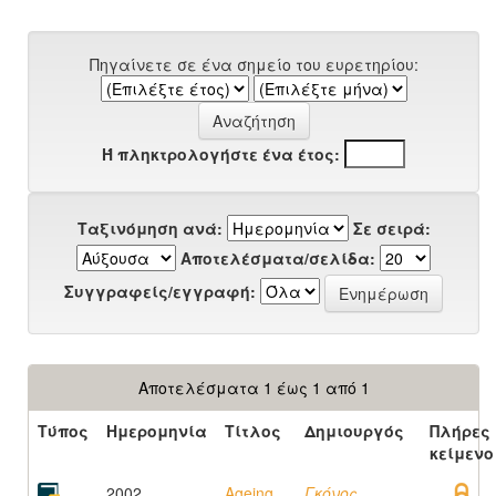
Πηγαίνετε σε ένα σημείο του ευρετηρίου:
Ή πληκτρολογήστε ένα έτος:
Ταξινόμηση ανά:
Σε σειρά:
Αποτελέσματα/σελίδα:
Συγγραφείς/εγγραφή:
Αποτελέσματα 1 έως 1 από 1
Τύπος
Ημερομηνία
Τίτλος
Δημιουργός
Πλήρες
κείμενο
2002
Ageing
Γκόνος,