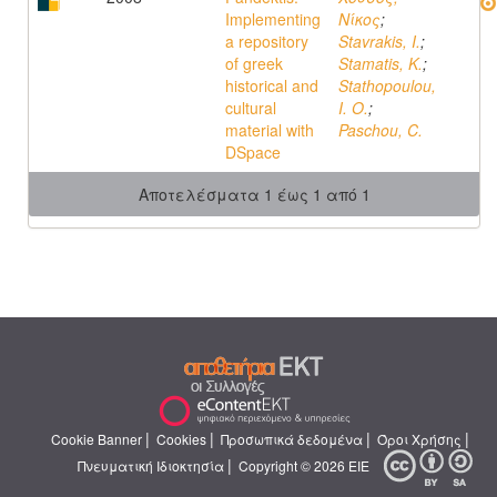
Implementing
Νίκος
;
a repository
Stavrakis, I.
;
of greek
Stamatis, K.
;
historical and
Stathopoulou,
cultural
I. O.
;
material with
Paschou, C.
DSpace
Αποτελέσματα 1 έως 1 από 1
|
|
|
|
Cookie Banner
Cookies
Προσωπικά δεδομένα
Όροι Χρήσης
|
Πνευματική Ιδιοκτησία
Copyright © 2026 ΕΙΕ