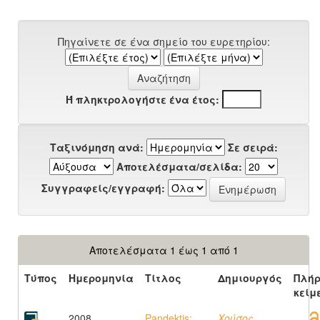
Πηγαίνετε σε ένα σημείο του ευρετηρίου:
Ή πληκτρολογήστε ένα έτος:
Ταξινόμηση ανά:
Σε σειρά:
Αποτελέσματα/σελίδα:
Συγγραφείς/εγγραφή:
Αποτελέσματα 1 έως 1 από 1
Τύπος
Ημερομηνία
Τίτλος
Δημιουργός
Πλήρ
κείμ
2008
Pandektis:
Χούσος,