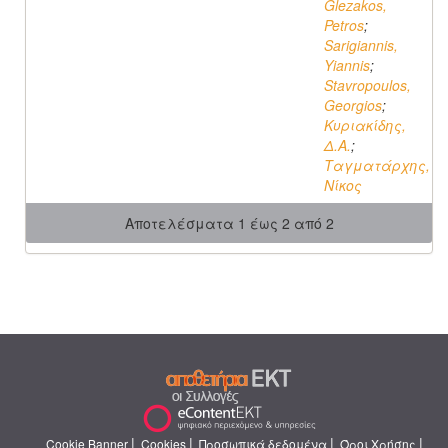
Glezakos,
Petros
;
Sarigiannis,
Yiannis
;
Stavropoulos,
Georgios
;
Κυριακίδης,
Δ.Α.
;
Ταγματάρχης,
Νίκος
Αποτελέσματα 1 έως 2 από 2
|
|
|
|
Cookie Banner
Cookies
Προσωπικά δεδομένα
Όροι Χρήσης