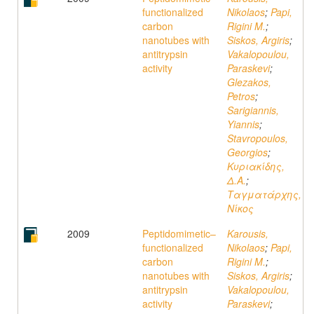
functionalized
Nikolaos
;
Papi,
carbon
Rigini M.
;
nanotubes with
Siskos, Argiris
;
antitrypsin
Vakalopoulou,
activity
Paraskevi
;
Glezakos,
Petros
;
Sarigiannis,
Yiannis
;
Stavropoulos,
Georgios
;
Κυριακίδης,
Δ.Α.
;
Ταγματάρχης,
Νίκος
2009
Peptidomimetic–
Karousis,
functionalized
Nikolaos
;
Papi,
carbon
Rigini M.
;
nanotubes with
Siskos, Argiris
;
antitrypsin
Vakalopoulou,
activity
Paraskevi
;