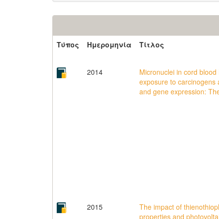
Τύπος
Ημερομηνία
Τίτλος
2014
Micronuclei in cord blood
exposure to carcinogens 
and gene expression: Th
2015
The impact of thienothiop
properties and photovolt