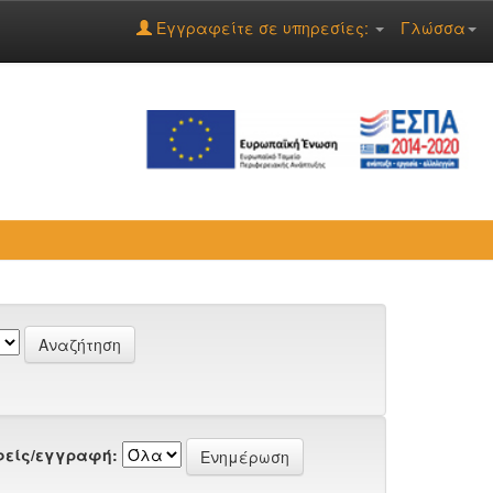
Εγγραφείτε σε υπηρεσίες:
Γλώσσα
είς/εγγραφή: