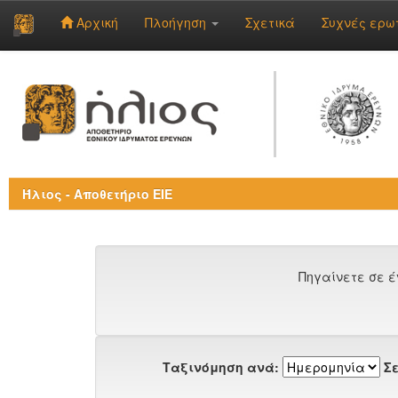
Αρχική
Πλοήγηση
Σχετικά
Συχνές ερω
Skip
navigation
Ήλιος - Αποθετήριο ΕΙΕ
Πηγαίνετε σε έ
Ταξινόμηση ανά:
Σε