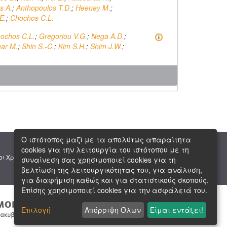
s A.
;
Anthopoulos T.D.
;
Heeney M.
;
E.
;
Chochos C.L.
ochos C.L.
;
Gregoriou V.G.
;
Nega A.D.
;
ar M.
;
Shin S.-C.
;
Kim S.H.
;
Shim J.W.
;
Ο ιστότοπος μαζί με τα απολύτως απαραίτητα
cookies για την λειτουργία του ιστότοπου με τη
|
|
οι Χρήσης
Πνευματική Ιδιοκτησία
Copyright © 2026 ΕΙΕ
συναίνεση σας χρησιμοποιεί cookies για τη
βελτίωση της λειτουργικότητας του, για ανάλυση,
για διαφήμιση καθώς και για στατιστικούς σκοπούς.
Επίσης χρησιμοποιεί cookies για την ασφάλειά του.
Επιλογή
Απόρριψη Όλων
Είμαι εντάξει!