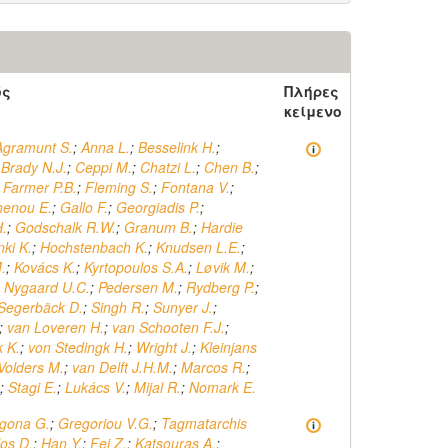
ός
Πλήρες
κείμενο
Agramunt S.
;
Anna L.
;
Besselink H.
;
;
Brady N.J.
;
Ceppi M.
;
Chatzi L.
;
Chen B.
;
;
Farmer P.B.
;
Fleming S.
;
Fontana V.
;
henou E.
;
Gallo F.
;
Georgiadis P.
;
.
;
Godschalk R.W.
;
Granum B.
;
Hardie
ki K.
;
Hochstenbach K.
;
Knudsen L.E.
;
.
;
Kovács K.
;
Kyrtopoulos S.A.
;
Løvik M.
;
;
Nygaard U.C.
;
Pedersen M.
;
Rydberg P.
;
Segerbäck D.
;
Singh R.
;
Sunyer J.
;
;
van Loveren H.
;
van Schooten F.J.
;
 K.
;
von Stedingk H.
;
Wright J.
;
Kleinjans
Volders M.
;
van Delft J.H.M.
;
Marcos R.
;
;
Stagi E.
;
Lukács V.
;
Mijal R.
;
Nomark E.
gona G.
;
Gregoriou V.G.
;
Tagmatarchis
los D.
;
Han Y.
;
Fei Z.
;
Katsouras A.
;