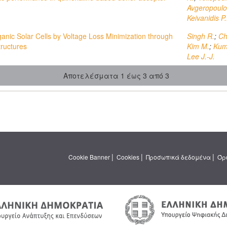
Avgeropoulo
Keivanidis P.
rganic Solar Cells by Voltage Loss Minimization through
Singh R.
;
Ch
tructures
Kim M.
;
Kum
Lee J.-J.
Αποτελέσματα 1 έως 3 από 3
|
|
|
Cookie Banner
Cookies
Προσωπικά δεδομένα
Όρ