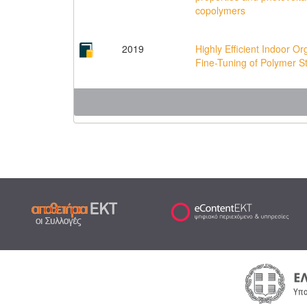
copolymers
2019
Highly Efficient Indoor O
Fine-Tuning of Polymer S