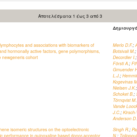
Αποτελέσματα 1 έως 3 από 3
Δημιουργ
 lymphocytes and associations with biomarkers of
Merlo D.F.
;
and hormonally active factors, gene polymorphisms,
Botsivali M.
e newgeneris cohort
Decordier I.
Försti A.
;
Ft
Gmuender H
L.J.
;
Hemmin
Kogevinas M
Nielsen J.K.
Schoket B.
;
Törnqvist M.
Vande Loock
J.C.
;
Kirsch-
Anderson D.
hene isomeric structures on the optoelectronic
Singh R.
;
Pa
aic performance in quinoxaline based donor-acceptor
N.
;
Toliopou