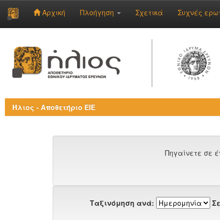
Αρχική
Πλοήγηση
Σχετικά
Συχνές ερω
Skip
navigation
Ήλιος - Αποθετήριο ΕΙΕ
Πηγαίνετε σε έ
Ταξινόμηση ανά:
Σε