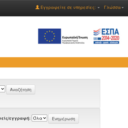
Εγγραφείτε σε υπηρεσίες:
Γλώσσα
είς/εγγραφή: