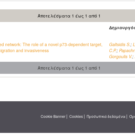
Αποτελέσματα 1 έως 1 από 1
Δημιουργό
ed network: The role of a novel p73-dependent target,
Galtsidis S.
;
L
igration and invasiveness
C.P.
;
Papachr
Gorgoulis V.
;
Αποτελέσματα 1 έως 1 από 1
|
|
|
Cookie Banner
Cookies
Προσωπικά δεδομένα
Όρ