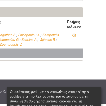
ς
Πλήρες
κείμενο
ogotheti S.
;
Pavlopoulou A.
;
Zampetidis
istopoulou G.
;
Scorilas A.
;
Vojtesek B.
;
Zoumpourlis V.
|
|
Ο ιστότοπος μαζί με τα απολύτως απαραίτητα
οι Χρήσης
Πνευματική Ιδιοκτησία
Copyright © 2026 ΕΙΕ
cookies για την λειτουργία του ιστότοπου με τη
συναίνεση σας χρησιμοποιεί cookies για τη
βελτίωση της λειτουργικότητας του, για ανάλυση,