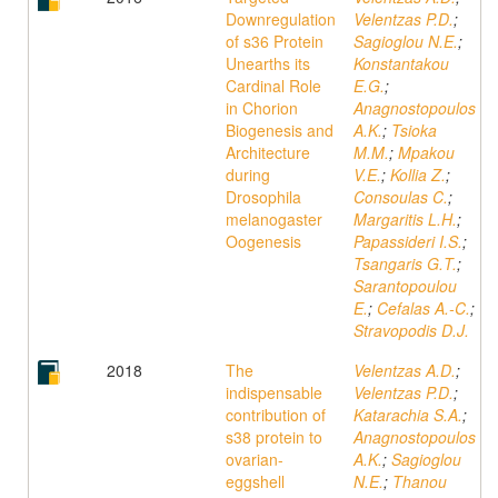
Downregulation
Velentzas P.D.
;
of s36 Protein
Sagioglou N.E.
;
Unearths its
Konstantakou
Cardinal Role
E.G.
;
in Chorion
Anagnostopoulos
Biogenesis and
A.K.
;
Tsioka
Architecture
M.M.
;
Mpakou
during
V.E.
;
Kollia Z.
;
Drosophila
Consoulas C.
;
melanogaster
Margaritis L.H.
;
Oogenesis
Papassideri I.S.
;
Tsangaris G.T.
;
Sarantopoulou
E.
;
Cefalas A.-C.
;
Stravopodis D.J.
2018
The
Velentzas A.D.
;
indispensable
Velentzas P.D.
;
contribution of
Katarachia S.A.
;
s38 protein to
Anagnostopoulos
ovarian-
A.K.
;
Sagioglou
eggshell
N.E.
;
Thanou