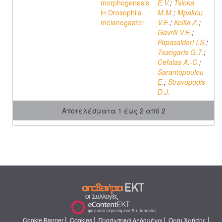
morphogenesis
E.V.
;
Tsioka
in Drosophila
M.M.
;
Mpakou
melanogaster
V.E.
;
Kollia Z.
;
Gavriil V.E.
;
Papassideri I.S.
;
Tsangaris G.T.
;
Cefalas A.-C.
;
Sarantopoulou
E.
;
Stravopodis
D.J.
Αποτελέσματα 1 έως 2 από 2
|
|
|
|
Cookie Banner
Cookies
Προσωπικά δεδομένα
Όροι Χρήσης