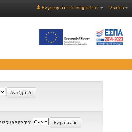
Εγγραφείτε σε υπηρεσίες:
Γλώσσα
είς/εγγραφή: