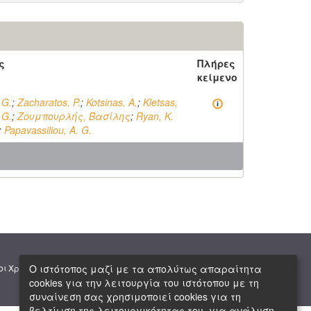
ς
Πλήρες
κείμενο
 G.
;
Zacharatos, P.
;
Kotsinas, A.
;
Kletsas,
 G.
;
Ζουμπουρλής, Βασίλης
;
Ryan, K.
;
Papavassiliou, A. G.
|
|
Ο ιστότοπος μαζί με τα απολύτως απαραίτητα
οι Χρήσης
Πνευματική Ιδιοκτησία
Copyright © 2026 ΕΙΕ
cookies για την λειτουργία του ιστότοπου με τη
συναίνεση σας χρησιμοποιεί cookies για τη
βελτίωση της λειτουργικότητας του, για ανάλυση,