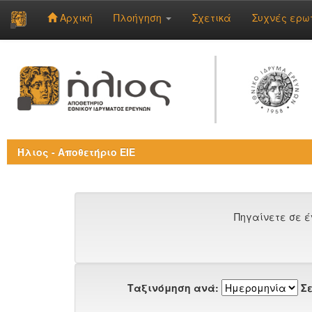
Αρχική
Πλοήγηση
Σχετικά
Συχνές ερω
Skip
navigation
Ήλιος - Αποθετήριο ΕΙΕ
Πηγαίνετε σε έ
Ταξινόμηση ανά:
Σε