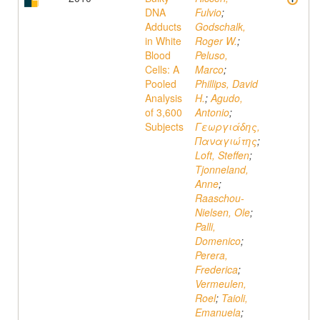
DNA
Fulvio
;
Adducts
Godschalk,
in White
Roger W.
;
Blood
Peluso,
Cells: A
Marco
;
Pooled
Phillips, David
Analysis
H.
;
Agudo,
of 3,600
Antonio
;
Subjects
Γεωργιάδης,
Παναγιώτης
;
Loft, Steffen
;
Tjonneland,
Anne
;
Raaschou-
Nielsen, Ole
;
Palli,
Domenico
;
Perera,
Frederica
;
Vermeulen,
Roel
;
Taioli,
Emanuela
;