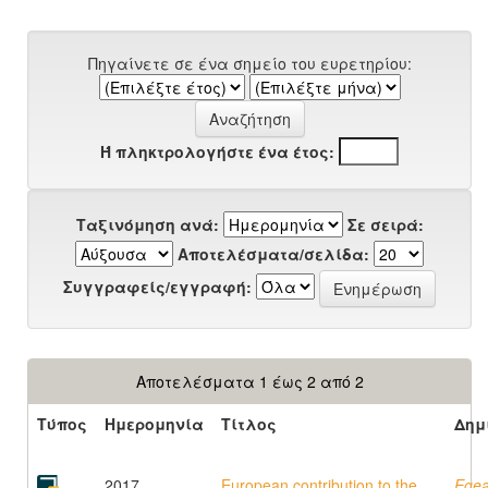
Πηγαίνετε σε ένα σημείο του ευρετηρίου:
Ή πληκτρολογήστε ένα έτος:
Ταξινόμηση ανά:
Σε σειρά:
Αποτελέσματα/σελίδα:
Συγγραφείς/εγγραφή:
Αποτελέσματα 1 έως 2 από 2
Τύπος
Ημερομηνία
Τίτλος
Δημ
2017
European contribution to the
Egea