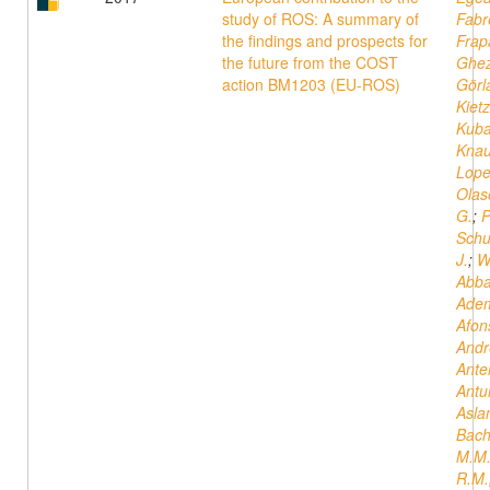
study of ROS: A summary of
Fabr
the findings and prospects for
Frap
the future from the COST
Ghez
action BM1203 (EU-ROS)
Görl
Kiet
Kuba
Knau
Lope
Olas
G.
;
P
Schu
J.
;
W
Abba
Ade
Afon
Andr
Ante
Antu
Asla
Bach
M.M
R.M.