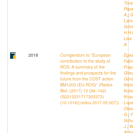
Touy
Papa
A.
;
G
Lama
Schm
H.H.
Lisa 
A.
2018
Corrigendum to “European
Egea
contribution to the study of
Fabr
ROS: A summary of the
Frap
findings and prospects for the
Ghez
future from the COST action
Görl
BM1203 (EU-ROS)” (Redox
Kiet
Biol. (2017) 13 (94–162)
Kuba
(S2213231717303373)
Knau
(10.1016/j.redox.2017.05.007))
Lope
Olas
G.
;
P
Schu
J.
;
W
Abba