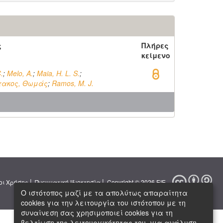
ς
Πλήρες
κείμενο
.
;
Melo, A.
;
Maia, H. L. S.
;
τακος, Θωμάς
;
Ramos, M. J.
|
|
οι Χρήσης
Πνευματική Ιδιοκτησία
Copyright © 2026 ΕΙΕ
Ο ιστότοπος μαζί με τα απολύτως απαραίτητα
cookies για την λειτουργία του ιστότοπου με τη
συναίνεση σας χρησιμοποιεί cookies για τη
βελτίωση της λειτουργικότητας του, για ανάλυση,