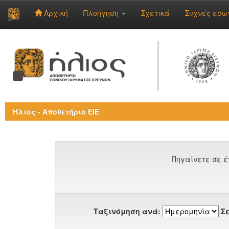
Αρχική
Πλοήγηση
Σχετικά
Συχνές ερω
Skip
navigation
Ήλιος - Αποθετήριο ΕΙΕ
Πηγαίνετε σε έ
Ταξινόμηση ανά:
Σε