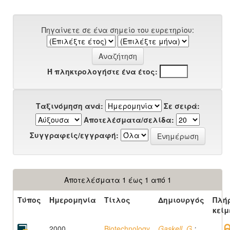
Πηγαίνετε σε ένα σημείο του ευρετηρίου:
Ή πληκτρολογήστε ένα έτος:
Ταξινόμηση ανά:
Σε σειρά:
Αποτελέσματα/σελίδα:
Συγγραφείς/εγγραφή:
Αποτελέσματα 1 έως 1 από 1
Τύπος
Ημερομηνία
Τίτλος
Δημιουργός
Πλή
κείμ
2000
Biotechnology
Gaskell, G.
;