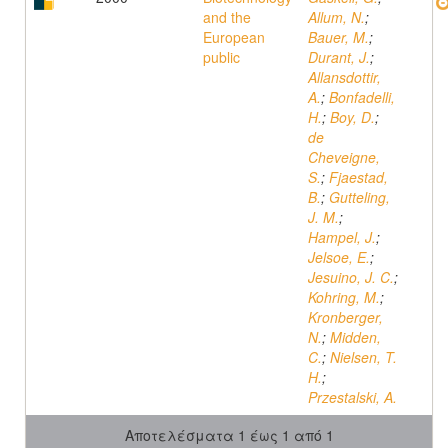
and the
Allum, N.
;
European
Bauer, M.
;
public
Durant, J.
;
Allansdottir,
A.
;
Bonfadelli,
H.
;
Boy, D.
;
de
Cheveigne,
S.
;
Fjaestad,
B.
;
Gutteling,
J. M.
;
Hampel, J.
;
Jelsoe, E.
;
Jesuino, J. C.
;
Kohring, M.
;
Kronberger,
N.
;
Midden,
C.
;
Nielsen, T.
H.
;
Przestalski, A.
Αποτελέσματα 1 έως 1 από 1