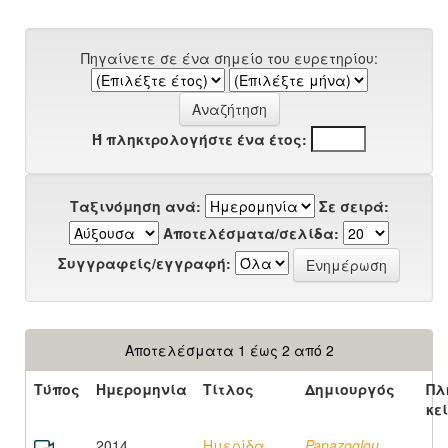
Πηγαίνετε σε ένα σημείο του ευρετηρίου:
Ή πληκτρολογήστε ένα έτος:
Ταξινόμηση ανά:
Σε σειρά:
Αποτελέσματα/σελίδα:
Συγγραφείς/εγγραφή:
Αποτελέσματα 1 έως 2 από 2
Τύπος
Ημερομηνία
Τίτλος
Δημιουργός
Πλ
κε
2014
Ημερίδα
Papazoglou,