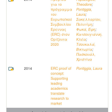
για το
Theodore
;
πρόγραμμα
Pontiggia,
του
Laura
;
Ευρωπαϊκού
Σακελλαρίου,
Συμβουλίου
Πολυτίμη
;
Έρευνας
Φωκά, Έφη
;
(ERC) στον
Κατσουγιάννη,
Ορίζοντα
Κλέα
;
2020
Τσουκαλά,
Βικτωρία
;
Πασκουάλ,
Χριστίνα
2014
ERC proof of
Pontiggia, Laura
concept:
Supporting
leading
academics
translate
research to
market