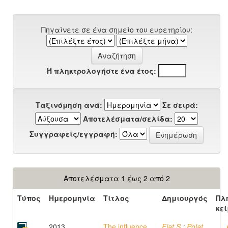
Πηγαίνετε σε ένα σημείο του ευρετηρίου:
Ή πληκτρολογήστε ένα έτος:
Ταξινόμηση ανά:
Σε σειρά:
Αποτελέσματα/σελίδα:
Συγγραφείς/εγγραφή:
Αποτελέσματα 1 έως 2 από 2
Τύπος
Ημερομηνία
Τίτλος
Δημιουργός
Πλ
κε
2013
The influence
Fiat S.
;
Polat