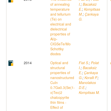
of annealing
I.
;
Bacaksiz
temperature
E.
;
Kompitsas
and tellurium
M.
;
Çankaya
(Te) on
G.
electrical and
dielectrical
properties of
Al/p-
CIGSeTe/Mo
Schottky
diodes
2014
Optical and
Fiat S.
;
Polat
structural
I.
;
Bacaksiz
properties of
E.
;
Çankaya
nanostructured
G.
;
Koralli P.
;
CuIn
Manolakos
0.7Ga0.3(Se(1-
D.E.
;
x)Tex)2
Kompitsas M.
chalcopyrite
thin films -
Effect of