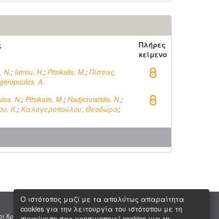
ς
Πλήρες
κείμενο
, N.
;
Iatrou, H.
;
Pitsikalis, M.
;
Πίσπας,
geropoulos, A.
los, N.
;
Pitsikalis, M.
;
Hadjichristidis, N.
;
ou, K.
;
Καλογεροπούλου, Θεοδώρα
;
Ο ιστότοπος μαζί με τα απολύτως απαραίτητα
cookies για την λειτουργία του ιστότοπου με τη
|
|
οι Χρήσης
Πνευματική Ιδιοκτησία
Copyright © 2026 ΕΙΕ
συναίνεση σας χρησιμοποιεί cookies για τη