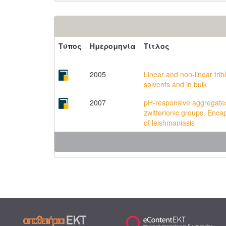
Τύπος
Ημερομηνία
Τίτλος
2005
Linear and non-linear trib
solvents and in bulk
2007
pH-responsive aggregates
zwitterionic groups. Enca
of leishmaniasis