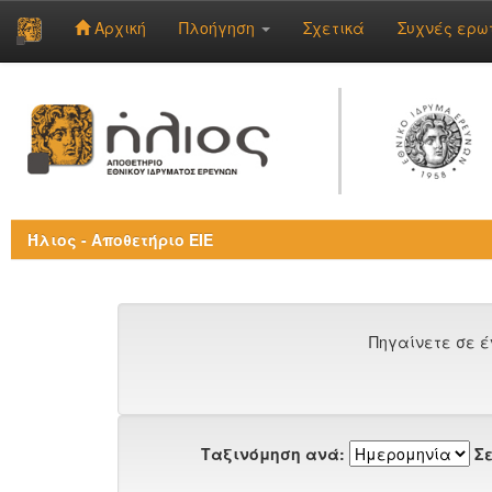
Αρχική
Πλοήγηση
Σχετικά
Συχνές ερω
Skip
navigation
Ήλιος - Αποθετήριο ΕΙΕ
Πηγαίνετε σε έ
Ταξινόμηση ανά:
Σε