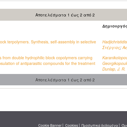
Αποτελέσματα 1 έως 2 από 2
Δημιουργό
lock terpolymers. Synthesis, self-assembly in selective
Hadjichristidis
Στέργιος
;
Av
 from double hydrophilic block copolymers carrying
Karanikolopou
psulation of antiparasitic compounds for the treatment
Georgikopoul
Dunlap, J. R.
Αποτελέσματα 1 έως 2 από 2
|
|
|
Cookie Banner
Cookies
Προσωπικά δεδομένα
Όρ