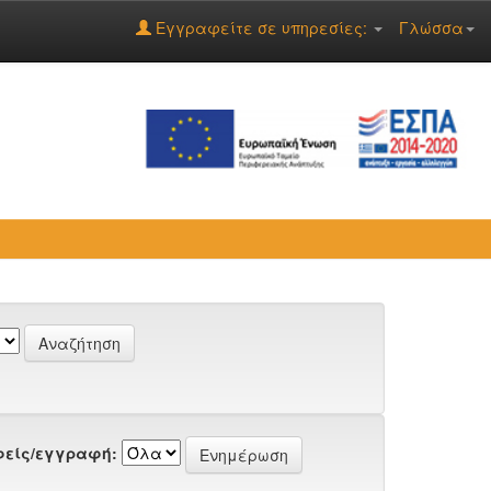
Εγγραφείτε σε υπηρεσίες:
Γλώσσα
είς/εγγραφή: