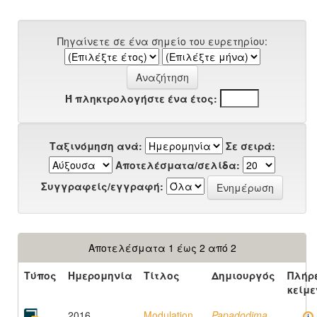
Πηγαίνετε σε ένα σημείο του ευρετηρίου:
Ή πληκτρολογήστε ένα έτος:
Ταξινόμηση ανά:
Σε σειρά:
Αποτελέσματα/σελίδα:
Συγγραφείς/εγγραφή:
Αποτελέσματα 1 έως 2 από 2
Τύπος
Ημερομηνία
Τίτλος
Δημιουργός
Πλήρ
κείμε
2016
Modulation
Papadodima