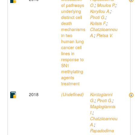
of pathways
O.
;
Moulos P.
;
underlying
Koryllou A.
;
distinct cell
Piroti G.
;
death
Kolisis F.
;
mechanisms
Chatziioannou
in two
A.
;
Pletsa V.
human lung
cancer cell
lines in
response to
SN1
methylating
agents
treatment
2018
(Undefined)
Kontogianni
G.
;
Piroti G.
;
Maglogiannis
I.
;
Chatziioannou
A.
;
Papadodima