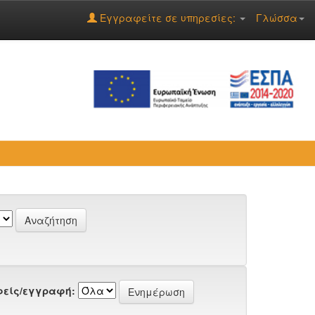
Εγγραφείτε σε υπηρεσίες:
Γλώσσα
είς/εγγραφή: