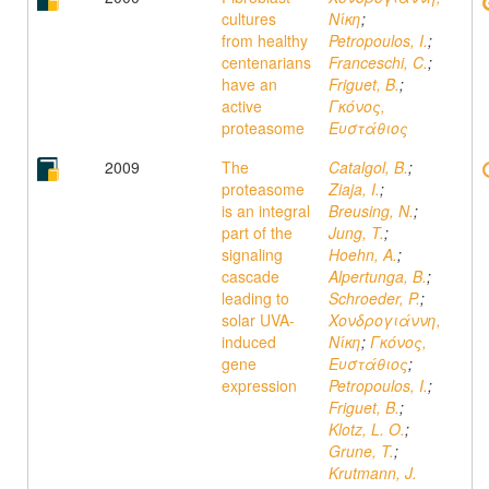
cultures
Νίκη
;
from healthy
Petropoulos, I.
;
centenarians
Franceschi, C.
;
have an
Friguet, B.
;
active
Γκόνος,
proteasome
Ευστάθιος
2009
The
Catalgol, B.
;
proteasome
Ziaja, I.
;
is an integral
Breusing, N.
;
part of the
Jung, T.
;
signaling
Hoehn, A.
;
cascade
Alpertunga, B.
;
leading to
Schroeder, P.
;
solar UVA-
Χονδρογιάννη,
induced
Νίκη
;
Γκόνος,
gene
Ευστάθιος
;
expression
Petropoulos, I.
;
Friguet, B.
;
Klotz, L. O.
;
Grune, T.
;
Krutmann, J.