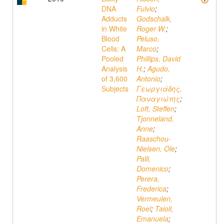
DNA
Fulvio
;
Adducts
Godschalk,
in White
Roger W.
;
Blood
Peluso,
Cells: A
Marco
;
Pooled
Phillips, David
Analysis
H.
;
Agudo,
of 3,600
Antonio
;
Subjects
Γεωργιάδης,
Παναγιώτης
;
Loft, Steffen
;
Tjonneland,
Anne
;
Raaschou-
Nielsen, Ole
;
Palli,
Domenico
;
Perera,
Frederica
;
Vermeulen,
Roel
;
Taioli,
Emanuela
;