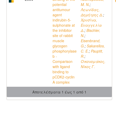
potential
M. N.
;
antitumour
Λεωνίδας,
agent
Δημήτρης Δ.
;
indirubin-5-
Χρυσίνα,
sulphonate at
Ευαγγελία
the inhibitor
Δ.
;
Bischler,
site of rabbit
N.
;
muscle
Eisenbrand,
glycogen
G.
;
Sakarellos,
phosphorylase
C. E.
;
Pauptit,
b -
R.
;
Comparison
Οικονομάκος,
with ligand
Νίκος Γ.
binding to
pCDK2-cyclin
A complex
Αποτελέσματα 1 έως 1 από 1