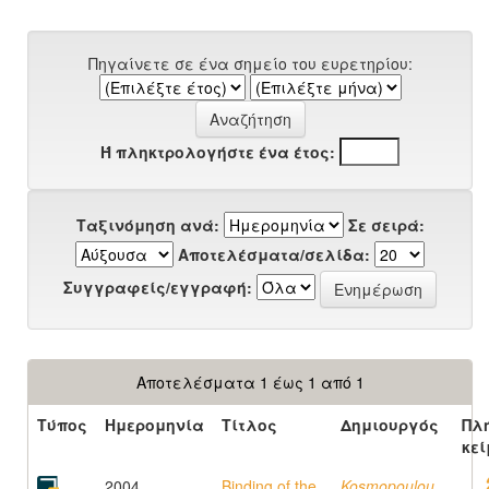
Πηγαίνετε σε ένα σημείο του ευρετηρίου:
Ή πληκτρολογήστε ένα έτος:
Ταξινόμηση ανά:
Σε σειρά:
Αποτελέσματα/σελίδα:
Συγγραφείς/εγγραφή:
Αποτελέσματα 1 έως 1 από 1
Τύπος
Ημερομηνία
Τίτλος
Δημιουργός
Πλ
κεί
2004
Binding of the
Kosmopoulou,