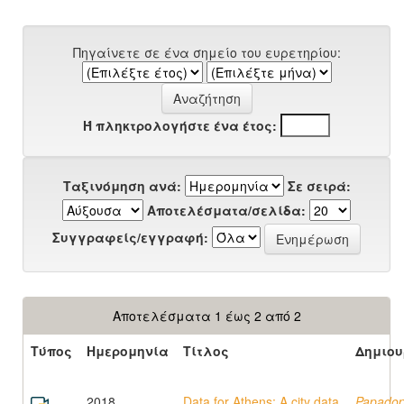
Πηγαίνετε σε ένα σημείο του ευρετηρίου:
Ή πληκτρολογήστε ένα έτος:
Ταξινόμηση ανά:
Σε σειρά:
Αποτελέσματα/σελίδα:
Συγγραφείς/εγγραφή:
Αποτελέσματα 1 έως 2 από 2
Τύπος
Ημερομηνία
Τίτλος
Δημιου
2018
Data for Athens: A city data
Papadop