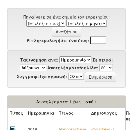
Πηγαίνετε σε ένα σημείο του ευρετηρίου:
Ή πληκτρολογήστε ένα έτος:
Ταξινόμηση ανά:
Σε σειρά:
Αποτελέσματα/σελίδα:
Συγγραφείς/εγγραφή:
Αποτελέσματα 1 έως 1 από 1
Τύπος
Ημερομηνία
Τίτλος
Δημιουργός
Π
κ
2019
Nanographene
Papadakis D.
;