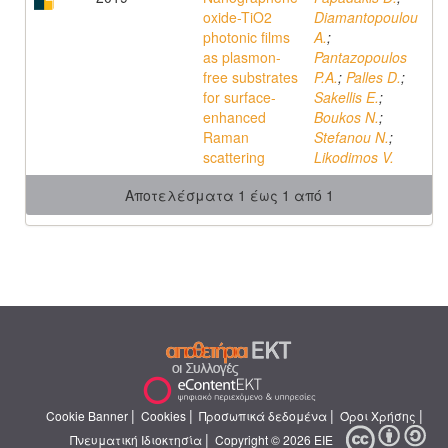
oxide-TiO2
Diamantopoulou
photonic films
A.
;
as plasmon-
Pantazopoulos
free substrates
P.A.
;
Palles D.
;
for surface-
Sakellis E.
;
enhanced
Boukos N.
;
Raman
Stefanou N.
;
scattering
Likodimos V.
Αποτελέσματα 1 έως 1 από 1
|
|
|
|
Cookie Banner
Cookies
Προσωπικά δεδομένα
Όροι Χρήσης
|
Πνευματική Ιδιοκτησία
Copyright © 2026 ΕΙΕ