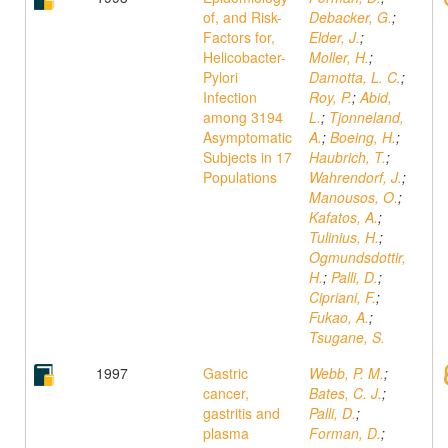
of, and Risk-
Debacker, G.
;
Factors for,
Elder, J.
;
Helicobacter-
Moller, H.
;
Pylori
Damotta, L. C.
;
Infection
Roy, P.
;
Abid,
among 3194
L.
;
Tjonneland,
Asymptomatic
A.
;
Boeing, H.
;
Subjects in 17
Haubrich, T.
;
Populations
Wahrendorf, J.
;
Manousos, O.
;
Kafatos, A.
;
Tulinius, H.
;
Ogmundsdottir,
H.
;
Palli, D.
;
Cipriani, F.
;
Fukao, A.
;
Tsugane, S.
1997
Gastric
Webb, P. M.
;
cancer,
Bates, C. J.
;
gastritis and
Palli, D.
;
plasma
Forman, D.
;