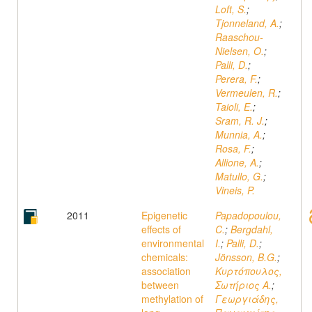
Loft, S.
;
Tjonneland, A.
;
Raaschou-
Nielsen, O.
;
Palli, D.
;
Perera, F.
;
Vermeulen, R.
;
Taioli, E.
;
Sram, R. J.
;
Munnia, A.
;
Rosa, F.
;
Allione, A.
;
Matullo, G.
;
Vineis, P.
2011
Epigenetic
Papadopoulou,
effects of
C.
;
Bergdahl,
environmental
I.
;
Palli, D.
;
chemicals:
Jönsson, B.G.
;
association
Κυρτόπουλος,
between
Σωτήριος Α.
;
methylation of
Γεωργιάδης,