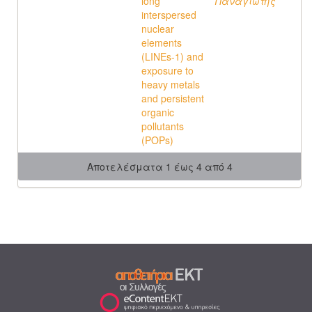
long
Παναγιώτης
interspersed
nuclear
elements
(LINEs-1) and
exposure to
heavy metals
and persistent
organic
pollutants
(POPs)
Αποτελέσματα 1 έως 4 από 4