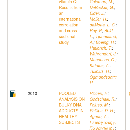
vitamin C:
Coleman, M.
;
Results from
DeBacker, G.
;
an
Elder, J.
;
international
Moller, H.
;
correlation
daMotta, L. C.
;
and cross-
Roy, P.
;
Abid,
sectional
L.
;
Tjonneland,
study
A.
;
Boeing, H.
;
Haubrich, T.
;
Wahrendorf, J.
;
Manousos, O.
;
Kafatos, A.
;
Tulinius, H.
;
Ogmundsdottir,
H.
2010
POOLED
Ricceri, F.
;
ANALYSIS ON
Godschalk, R.
;
BULKY DNA
Peluso, M.
;
ADDUCTS IN
Phillips, D. H.
;
HEALTHY
Agudo, A.
;
SUBJECTS
Γεωργιάδης,
Παναγιώτης
;