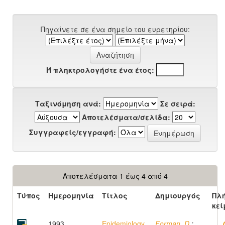
Πηγαίνετε σε ένα σημείο του ευρετηρίου:
Ή πληκτρολογήστε ένα έτος:
Ταξινόμηση ανά:
Σε σειρά:
Αποτελέσματα/σελίδα:
Συγγραφείς/εγγραφή:
Αποτελέσματα 1 έως 4 από 4
Τύπος
Ημερομηνία
Τίτλος
Δημιουργός
Πλ
κεί
1993
Epidemiology
Forman, D.
;