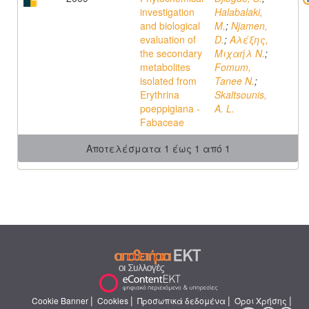
investigation
Halabalaki,
and biological
M.
;
Njamen,
evaluation of
D.
;
Αλέξης,
the secondary
Μιχαήλ Ν.
;
metabolites
Fomum,
isolated from
Tanee N.
;
Erythrina
Skaltsounis,
poeppigiana -
A. L.
Fabaceae
Αποτελέσματα 1 έως 1 από 1
|
|
|
|
Cookie Banner
Cookies
Προσωπικά δεδομένα
Όροι Χρήσης