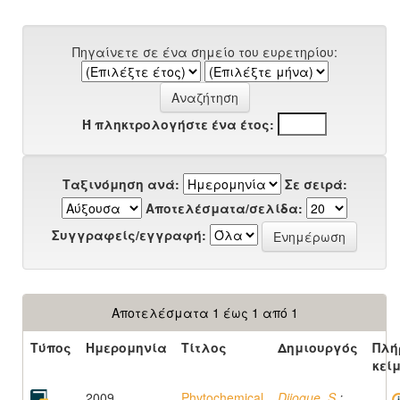
Πηγαίνετε σε ένα σημείο του ευρετηρίου:
Ή πληκτρολογήστε ένα έτος:
Ταξινόμηση ανά:
Σε σειρά:
Αποτελέσματα/σελίδα:
Συγγραφείς/εγγραφή:
Αποτελέσματα 1 έως 1 από 1
Τύπος
Ημερομηνία
Τίτλος
Δημιουργός
Πλή
κεί
2009
Phytochemical
Djiogue, S.
;