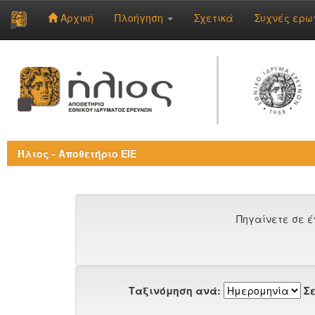
Αρχική
Πλοήγηση
Σχετικά
Συχνές ερω
Skip
navigation
Ήλιος - Αποθετήριο ΕΙΕ
Πηγαίνετε σε έ
Ταξινόμηση ανά:
Σε