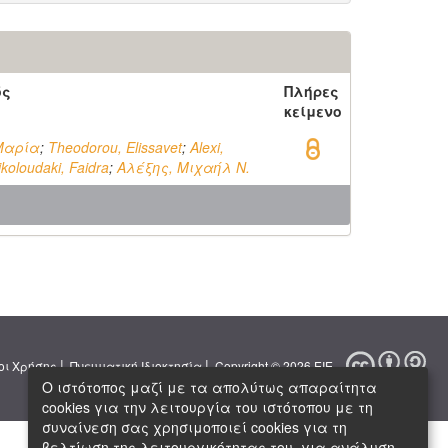
ός
Πλήρες
κείμενο
Μαρία
;
Theodorou, Elissavet
;
Alexi,
ikoloudaki, Faidra
;
Αλέξης, Μιχαήλ Ν.
|
|
οι Χρήσης
Πνευματική Ιδιοκτησία
Copyright © 2026 ΕΙΕ
Ο ιστότοπος μαζί με τα απολύτως απαραίτητα
cookies για την λειτουργία του ιστότοπου με τη
συναίνεση σας χρησιμοποιεί cookies για τη
βελτίωση της λειτουργικότητας του, για ανάλυση,