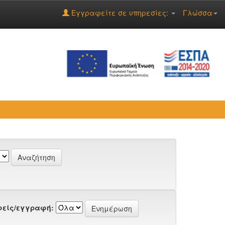
Εγγραφείτε σε υπηρεσίες:
Γλώσσα
είς/εγγραφή: