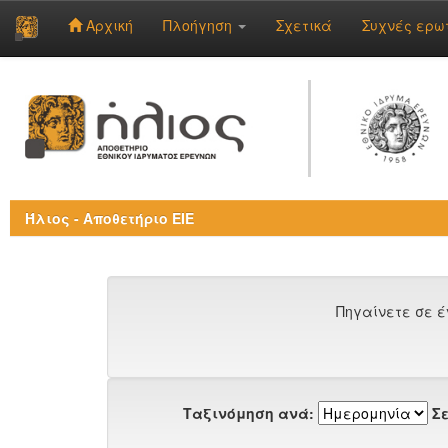
Αρχική
Πλοήγηση
Σχετικά
Συχνές ερω
Skip
navigation
Ήλιος - Αποθετήριο ΕΙΕ
Πηγαίνετε σε έ
Ταξινόμηση ανά:
Σε