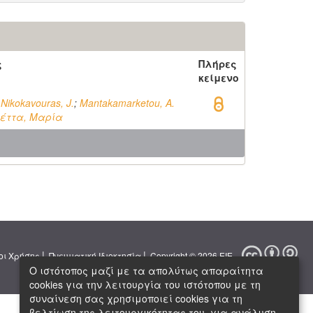
ς
Πλήρες
κείμενο
;
Nikokavouras, J.
;
Mantakamarketou, A.
έττα, Μαρία
|
|
οι Χρήσης
Πνευματική Ιδιοκτησία
Copyright © 2026 ΕΙΕ
Ο ιστότοπος μαζί με τα απολύτως απαραίτητα
cookies για την λειτουργία του ιστότοπου με τη
συναίνεση σας χρησιμοποιεί cookies για τη
βελτίωση της λειτουργικότητας του, για ανάλυση,