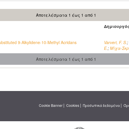
Αποτελέσματα 1 έως 1 από 1
Δημιουργό
ubstituted 9-Alkylidene-10-Methyl Acridans
Varveri, F. S.
E.
;
Μίχα-Σκρ
Αποτελέσματα 1 έως 1 από 1
|
|
|
Cookie Banner
Cookies
Προσωπικά δεδομένα
Όρ