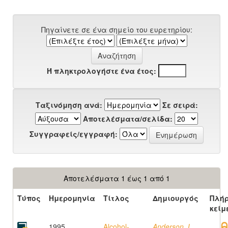
Πηγαίνετε σε ένα σημείο του ευρετηρίου:
Ή πληκτρολογήστε ένα έτος:
Ταξινόμηση ανά:
Σε σειρά:
Αποτελέσματα/σελίδα:
Συγγραφείς/εγγραφή:
Αποτελέσματα 1 έως 1 από 1
Τύπος
Ημερομηνία
Τίτλος
Δημιουργός
Πλή
κείμ
1995
Alcohol-
Anderson, L.