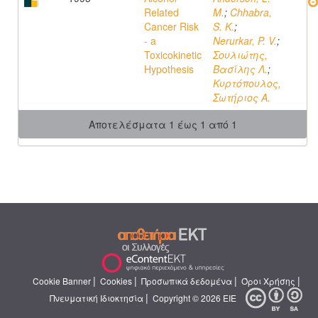
Related
M.
;
Chhabra,
Cancer Risk
S. K.
;
- a
Nerurkar, P. V.
;
Toxicokinetic
Σουλιώτης,
Hypothesis
Βασίλης Λ.
;
Κυρτόπουλος,
Σωτήριος Α.
Αποτελέσματα 1 έως 1 από 1
|
|
|
|
Cookie Banner
Cookies
Προσωπικά δεδομένα
Όροι Χρήσης
|
Πνευματική Ιδιοκτησία
Copyright © 2026 ΕΙΕ