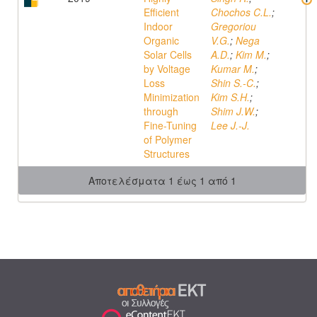
Efficient
Chochos C.L.
;
Indoor
Gregoriou
Organic
V.G.
;
Nega
Solar Cells
A.D.
;
Kim M.
;
by Voltage
Kumar M.
;
Loss
Shin S.-C.
;
Minimization
Kim S.H.
;
through
Shim J.W.
;
Fine-Tuning
Lee J.-J.
of Polymer
Structures
Αποτελέσματα 1 έως 1 από 1