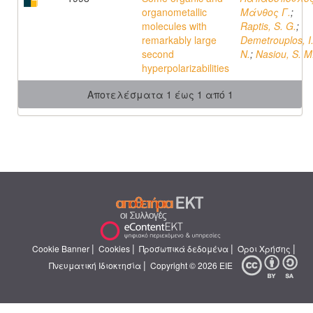
organometallic
Μάνθος Γ.
;
molecules with
Raptis, S. G.
;
remarkably large
Demetrouplos, I
second
N.
;
Nasiou, S. M
hyperpolarizabilities
Αποτελέσματα 1 έως 1 από 1
|
|
|
|
Cookie Banner
Cookies
Προσωπικά δεδομένα
Όροι Χρήσης
|
Πνευματική Ιδιοκτησία
Copyright © 2026 ΕΙΕ