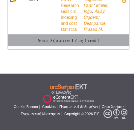
Research
Parth
;
Muller,
session:
Ingo
;
Aslay,
Indexing
Cigdem
;
and cost
Deshpande,
statistics
Prasad M.
Αποτελέσματα 1 έως 1 από 1
|
|
|
|
Cookie Banner
Cookies
Προσωπικά δεδομένα
Όροι Χρήσης
|
Πνευματική Ιδιοκτησία
Copyright © 2026 ΕΙΕ