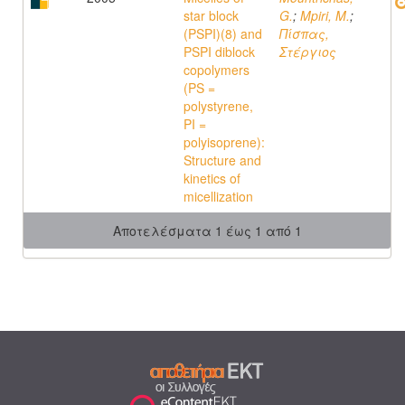
star block
G.
;
Mpiri, M.
;
(PSPI)(8) and
Πίσπας,
PSPI diblock
Στέργιος
copolymers
(PS =
polystyrene,
PI =
polyisoprene):
Structure and
kinetics of
micellization
Αποτελέσματα 1 έως 1 από 1