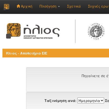
Αρχική
Πλοήγηση
Σχετικά
Συχνές ερω
Skip
navigation
Ήλιος - Αποθετήριο ΕΙΕ
Πηγαίνετε σε έ
Ταξινόμηση ανά:
Σε