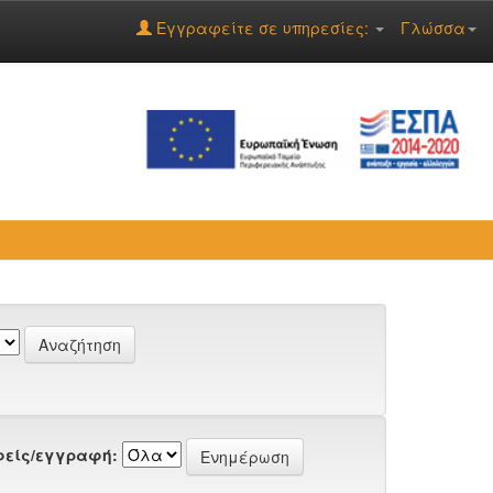
Εγγραφείτε σε υπηρεσίες:
Γλώσσα
είς/εγγραφή: