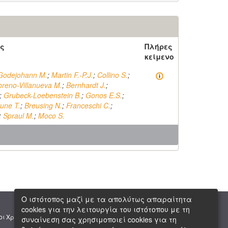
ς
Πλήρες
κείμενο
Godejohann M.
;
Martin F.-P.J.
;
Collino S.
;
reno-Villanueva M.
;
Bernhardt J.
;
;
Grubeck-Loebenstein B.
;
Gonos E.S.
;
une T.
;
Breusing N.
;
Franceschi C.
;
;
Spraul M.
;
Moco S.
Ο ιστότοπος μαζί με τα απολύτως απαραίτητα
cookies για την λειτουργία του ιστότοπου με τη
|
|
οι Χρήσης
Πνευματική Ιδιοκτησία
Copyright © 2026 ΕΙΕ
συναίνεση σας χρησιμοποιεί cookies για τη