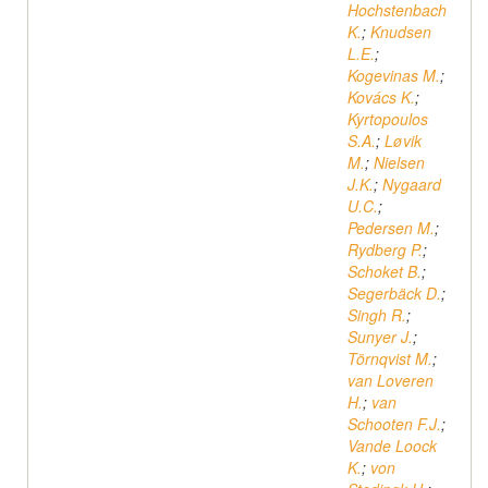
Hochstenbach
K.
;
Knudsen
L.E.
;
Kogevinas M.
;
Kovács K.
;
Kyrtopoulos
S.A.
;
Løvik
M.
;
Nielsen
J.K.
;
Nygaard
U.C.
;
Pedersen M.
;
Rydberg P.
;
Schoket B.
;
Segerbäck D.
;
Singh R.
;
Sunyer J.
;
Törnqvist M.
;
van Loveren
H.
;
van
Schooten F.J.
;
Vande Loock
K.
;
von