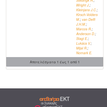
Stedingk H.
;
Wright J.
;
Kleinjans J.C.
;
Kirsch-Volders
M.
;
van Delft
J.H.M.
;
Marcos R.
;
Anderson D.
;
Stagi E.
;
Lukács V.
;
Mijal R.
;
Nomark E.
Αποτελέσματα 1 έως 1 από 1