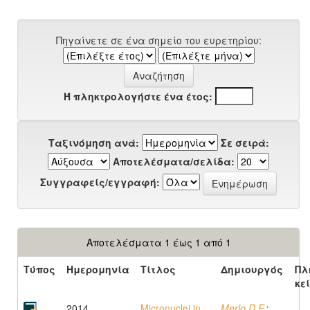
Πηγαίνετε σε ένα σημείο του ευρετηρίου:
Ή πληκτρολογήστε ένα έτος:
Ταξινόμηση ανά:
Σε σειρά:
Αποτελέσματα/σελίδα:
Συγγραφείς/εγγραφή:
Αποτελέσματα 1 έως 1 από 1
Τύπος
Ημερομηνία
Τίτλος
Δημιουργός
Πλ
κε
2014
Micronuclei in
Merlo D.F.
;