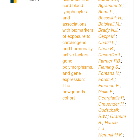
cord blood
Agramunt S.
;
lymphocytes
Anna L.
;
and
Besselink H.
;
associations
Botsivali M.
;
with biomarkers
Brady N.J.
;
of exposure to
Ceppi M.
;
carcinogens
Chatzi L.
;
and hormonally
Chen B.
;
active factors,
Decordier I.
;
gene
Farmer P.B.
;
polymorphisms,
Fleming S.
;
and gene
Fontana V.
;
expression:
Försti A.
;
The
Fthenou E.
;
newgeneris
Gallo F.
;
cohort
Georgiadis P.
;
Gmuender H.
;
Godschalk
R.W.
;
Granum
B.
;
Hardie
L.J.
;
Hemminki K.
;