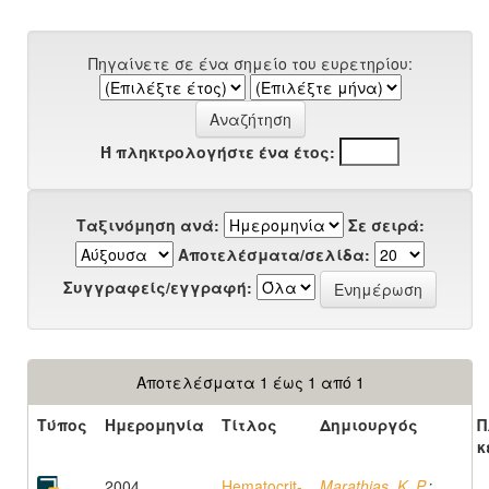
Πηγαίνετε σε ένα σημείο του ευρετηρίου:
Ή πληκτρολογήστε ένα έτος:
Ταξινόμηση ανά:
Σε σειρά:
Αποτελέσματα/σελίδα:
Συγγραφείς/εγγραφή:
Αποτελέσματα 1 έως 1 από 1
Τύπος
Ημερομηνία
Τίτλος
Δημιουργός
Π
κ
2004
Hematocrit-
Marathias, K. P.
;