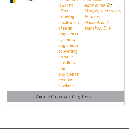
lowering
Agroyannis, B.
;
effect
Μαυρομούστακος,
following
Θωμάς
;
inactivation
Matsoukas, J.
;
of renin-
Vlahakos, D. V.
angiotensin
system with
angiotensin
converting
enzyme
inhibitors
and
angiotensin
receptor
blockers
Αποτελέσματα 1 έως 1 από 1