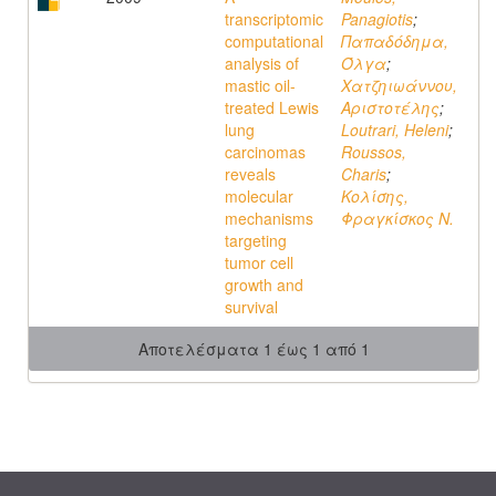
transcriptomic
Panagiotis
;
computational
Παπαδόδημα,
analysis of
Όλγα
;
mastic oil-
Χατζηιωάννου,
treated Lewis
Αριστοτέλης
;
lung
Loutrari, Heleni
;
carcinomas
Roussos,
reveals
Charis
;
molecular
Κολίσης,
mechanisms
Φραγκίσκος Ν.
targeting
tumor cell
growth and
survival
Αποτελέσματα 1 έως 1 από 1