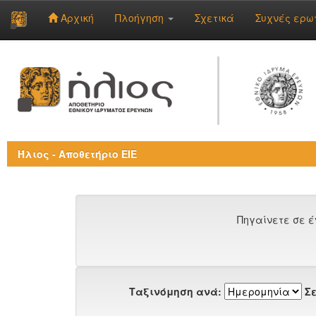
Αρχική
Πλοήγηση
Σχετικά
Συχνές ερω
Skip
navigation
Ήλιος - Αποθετήριο ΕΙΕ
Πηγαίνετε σε έ
Ταξινόμηση ανά:
Σε