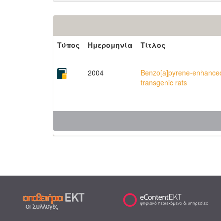
Τύπος
Ημερομηνία
Τίτλος
2004
Benzo[a]pyrene-enhanced 
transgenic rats