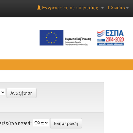
Εγγραφείτε σε υπηρεσίες:
Γλώσσα
είς/εγγραφή: