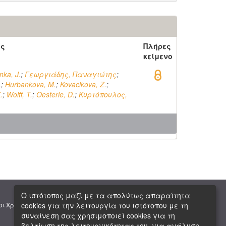
ός
Πλήρες
κείμενο
nka, J.
;
Γεωργιάδης, Παναγιώτης
;
.
;
Hurbankova, M.
;
Kovacikova, Z.
;
.
;
Wolff, T.
;
Oesterle, D.
;
Κυρτόπουλος,
.
Ο ιστότοπος μαζί με τα απολύτως απαραίτητα
|
|
cookies για την λειτουργία του ιστότοπου με τη
οι Χρήσης
Πνευματική Ιδιοκτησία
Copyright © 2026 ΕΙΕ
συναίνεση σας χρησιμοποιεί cookies για τη
βελτίωση της λειτουργικότητας του, για ανάλυση,