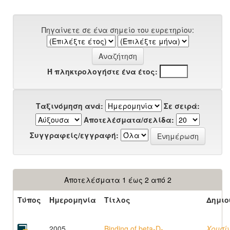
Πηγαίνετε σε ένα σημείο του ευρετηρίου:
Ή πληκτρολογήστε ένα έτος:
Ταξινόμηση ανά:
Σε σειρά:
Αποτελέσματα/σελίδα:
Συγγραφείς/εγγραφή:
Αποτελέσματα 1 έως 2 από 2
Τύπος
Ημερομηνία
Τίτλος
Δημιο
2005
Binding of beta-D-
Χρυσί