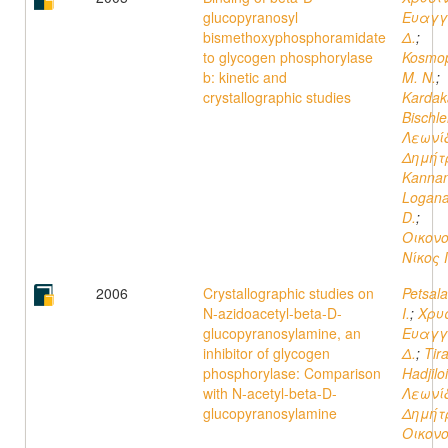
glucopyranosyl
Ευαγγ
bismethoxyphosphoramidate
Δ.
;
to glycogen phosphorylase
Kosmop
b: kinetic and
M. N.
;
crystallographic studies
Kardaka
Bischle
Λεωνί
Δημήτ
Kannan
Logana
D.
;
Οικον
Νίκος 
2006
Crystallographic studies on
Petsala
N-azidoacetyl-beta-D-
I.
;
Χρυ
glucopyranosylamine, an
Ευαγγ
inhibitor of glycogen
Δ.
;
Tira
phosphorylase: Comparison
Hadjiloi
with N-acetyl-beta-D-
Λεωνί
glucopyranosylamine
Δημήτ
Οικον