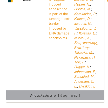
induced
Rezaei, N.
;
senescence
Liontos, M.
;
is part of the
Karakaidos, P.
;
tumorigenesis
Kletsas, D.
;
barrier
Issaeva, N.
;
imposed by
Vassiliou, L. V.
DNA damage
F.
;
Kolettas, E.
;
checkpoints
Niforou, K.
;
Ζουμπουρλής,
Βασίλης
;
Takaoka, M.
;
Nakagawa, H.
;
Tort, F.
;
Fugger, K.
;
Johansson, F.
;
Sehested, M.
;
Andersen, C.
L.
;
Dyrskjot, L
Αποτελέσματα 1 έως 1 από 1