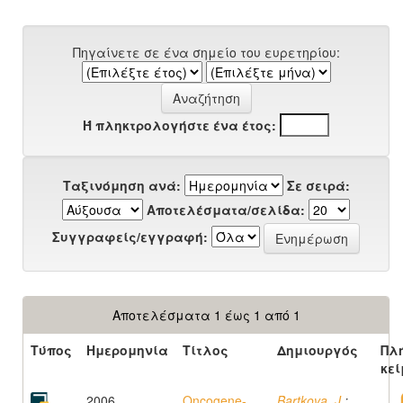
Πηγαίνετε σε ένα σημείο του ευρετηρίου:
Ή πληκτρολογήστε ένα έτος:
Ταξινόμηση ανά:
Σε σειρά:
Αποτελέσματα/σελίδα:
Συγγραφείς/εγγραφή:
Αποτελέσματα 1 έως 1 από 1
Τύπος
Ημερομηνία
Τίτλος
Δημιουργός
Πλ
κεί
2006
Oncogene-
Bartkova, J.
;